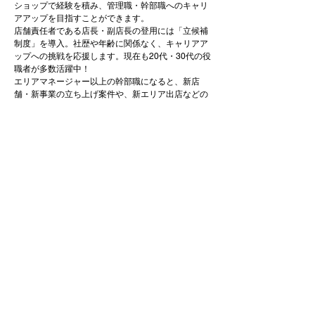
ショップで経験を積み、管理職・幹部職へのキャリ
アアップを目指すことができます。
店舗責任者である店長・副店長の登用には「立候補
制度」を導入。社歴や年齢に関係なく、キャリアア
ップへの挑戦を応援します。現在も20代・30代の役
職者が多数活躍中！
エリアマネージャー以上の幹部職になると、新店
舗・新事業の立ち上げ案件や、新エリア出店などの
業務にも携わります。
地元で働きたい方も、キャリアアップを目指したい
方も、様々なポジションで活躍していただきたいと
考えています。
休日・休暇・福利厚生
休日・休暇
月9～11日（シフト制）
年間休日120日以上
※休日115日+有給休暇5日以上
希望休み事前ヒアリングあり
有給休暇