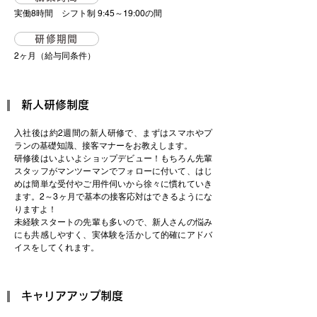
実働8時間 シフト制 9:45～19:00の間
研修期間
2ヶ月（給与同条件）
新人研修制度
入社後は約2週間の新人研修で、まずはスマホやプ
ランの基礎知識、接客マナーをお教えします。
研修後はいよいよショップデビュー！もちろん先輩
スタッフがマンツーマンでフォローに付いて、はじ
めは簡単な受付やご用件伺いから徐々に慣れていき
ます。2～3ヶ月で基本の接客応対はできるようにな
りますよ！
未経験スタートの先輩も多いので、新人さんの悩み
にも共感しやすく、実体験を活かして的確にアドバ
イスをしてくれます。
キャリアアップ制度