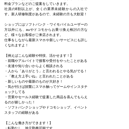
料金プランなどのご提案をしていきます。
社員の8割以上が、全くの業界未経験からの入社で
す。新人研修制度があるので、未経験の方も大歓迎！
ショップにはソフトバンク・ワイモバイルユーザーの
方以外にも、auやドコモからお乗り換え検討の方な
ど、様々なお客様がご来店されます。
仕事をしながら最新スマホや新しいサービスにも詳し
くなれますよ！
【例えばこんな経験や特技、活かせます！】
・前職やアルバイトで接客や受付をやったことがある
・友達や知り合いからよく相談される
・人から「ありがとう」と言われるとやる気がでる！
・「教え方上手いね」と言われたことがある
・新しいものや最新のものが大好き！
・気が付けば頻繁にスマホ触ってゲームやインスタチ
ェックしてる
・営業やセールス経験で提案した商品を喜んでもらえ
るのが嬉しかった！
・ソフトバンクショップやドコモショップ、イベント
スタッフの経験がある
【こんな働き方ができます！】
・転勤なし、地元勤務可能です