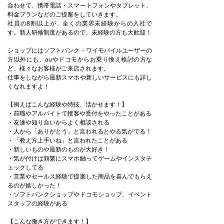
合わせて、携帯電話・スマートフォンやタブレット、
料金プランなどのご提案をしていきます。
社員の8割以上が、全くの業界未経験からの入社で
す。新人研修制度があるので、未経験の方も大歓迎！
ショップにはソフトバンク・ワイモバイルユーザーの
方以外にも、auやドコモからお乗り換え検討の方な
ど、様々なお客様がご来店されます。
仕事をしながら最新スマホや新しいサービスにも詳し
くなれますよ！
【例えばこんな経験や特技、活かせます！】
・前職やアルバイトで接客や受付をやったことがある
・友達や知り合いからよく相談される
・人から「ありがとう」と言われるとやる気がでる！
・「教え方上手いね」と言われたことがある
・新しいものや最新のものが大好き！
・気が付けば頻繁にスマホ触ってゲームやインスタチ
ェックしてる
・営業やセールス経験で提案した商品を喜んでもらえ
るのが嬉しかった！
・ソフトバンクショップやドコモショップ、イベント
スタッフの経験がある
【こんな働き方ができます！】