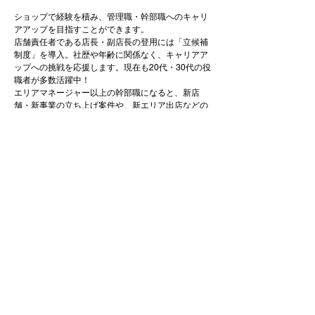
ショップで経験を積み、管理職・幹部職へのキャリ
アアップを目指すことができます。
店舗責任者である店長・副店長の登用には「立候補
制度」を導入。社歴や年齢に関係なく、キャリアア
ップへの挑戦を応援します。現在も20代・30代の役
職者が多数活躍中！
エリアマネージャー以上の幹部職になると、新店
舗・新事業の立ち上げ案件や、新エリア出店などの
業務にも携わります。
地元で働きたい方も、キャリアアップを目指したい
方も、様々なポジションで活躍していただきたいと
考えています。
休日・休暇・福利厚生
休日・休暇
月9～11日（シフト制）
年間休日120日以上
※休日115日+有給休暇5日以上
希望休み事前ヒアリングあり