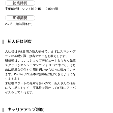
就業時間
実働8時間 シフト制 9:45～19:00の間
研修期間
2ヶ月（給与同条件）
新人研修制度
入社後は約2週間の新人研修で、まずはスマホやプ
ランの基礎知識、接客マナーをお教えします。
研修後はいよいよショップデビュー！もちろん先輩
スタッフがマンツーマンでフォローに付いて、はじ
めは簡単な受付やご用件伺いから徐々に慣れていき
ます。2～3ヶ月で基本の接客応対はできるようにな
りますよ！
未経験スタートの先輩も多いので、新人さんの悩み
にも共感しやすく、実体験を活かして的確にアドバ
イスをしてくれます。
キャリアアップ制度